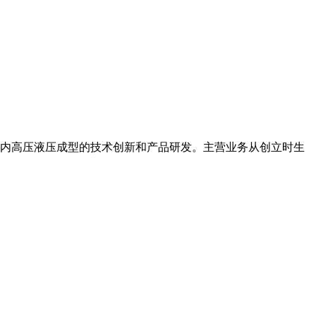
力于内高压液压成型的技术创新和产品研发。主营业务从创立时生