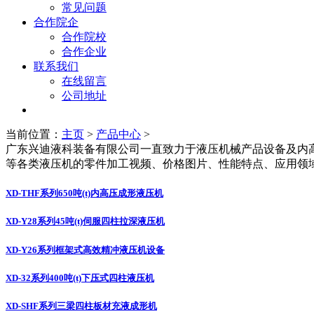
常见问题
合作院企
合作院校
合作企业
联系我们
在线留言
公司地址
当前位置：
主页
>
产品中心
>
广东兴迪液科装备有限公司一直致力于液压机械产品设备及内
等各类液压机的零件加工视频、价格图片、性能特点、应用领
XD-THF系列650吨(t)内高压成形液压机
XD-Y28系列45吨(t)伺服四柱拉深液压机
XD-Y26系列框架式高效精冲液压机设备
XD-32系列400吨(t)下压式四柱液压机
XD-SHF系列三梁四柱板材充液成形机