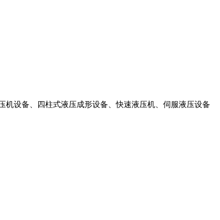
压机设备、四柱式液压成形设备、快速液压机、伺服液压设备