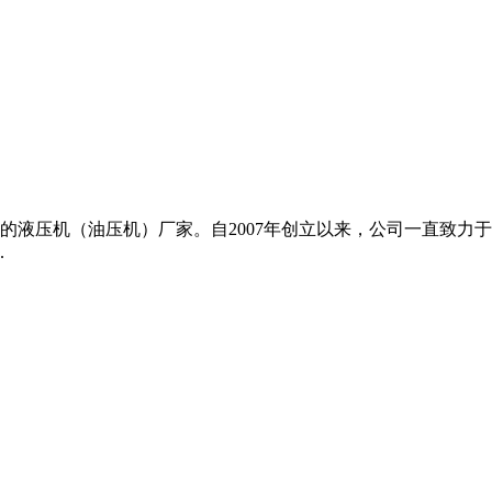
术的液压机（油压机）厂家。自2007年创立以来，公司一直致
.