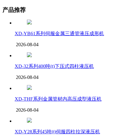
产品推荐
XD-YB61系列伺服金属三通管液压成形机
2026-08-04
XD-32系列400吨(t)下压式四柱液压机
2026-08-04
XD-THF系列金属管材内高压成型液压机
2026-08-04
XD-Y28系列45吨(t)伺服四柱拉深液压机