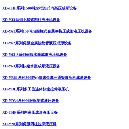
XD-THF系列1500吨(t)框架式内高压成形设备
XD-Y33系列上移式四柱液压机设备
XD-Y61系列150吨(t)四柱式金属冷挤压成形液压机设备
XD-Y62系列伺服金属波纹管液压成形设备
XD-Y63-S系列伺服水胀成形液压机设备
XD-Y63系列快速水胀成形液压设备
XD-YB61系列200吨(t)快速金属三通管液压机成形设备
XD-YDL系列多工位连体快速拉伸液压机
XD-YD34系列伺服框架式液压设备
XD-THF系列内高压成形液压设备
XD-Y28系列伺服四柱拉深液压机