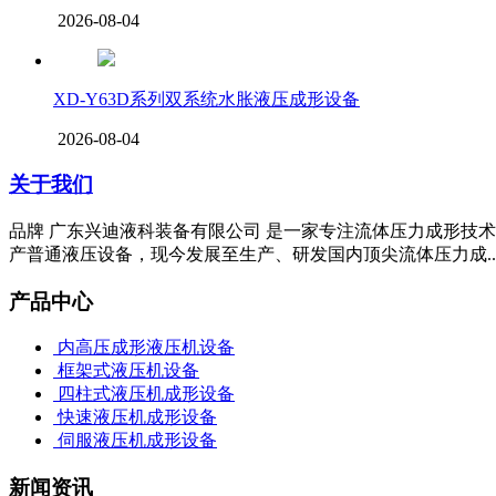
2026-08-04
XD-Y63D系列双系统水胀液压成形设备
2026-08-04
关于我们
品牌 广东兴迪液科装备有限公司 是一家专注流体压力成形技
产普通液压设备，现今发展至生产、研发国内顶尖流体压力成..
产品中心
内高压成形液压机设备
框架式液压机设备
四柱式液压机成形设备
快速液压机成形设备
伺服液压机成形设备
新闻资讯