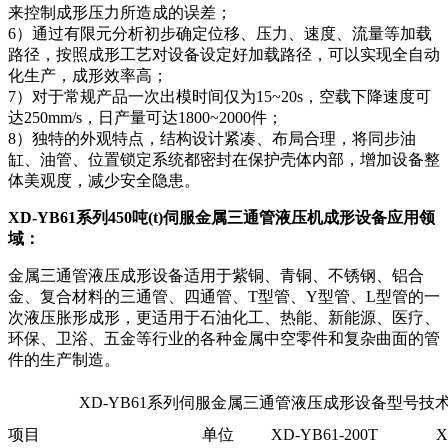
来控制成形压力所造成的误差；
6）通过有限元分析初步确定位移、压力、速度、流量等加载
路径，按照成形工艺对设备设定好加载路径，可以实现全自动
化生产，成形效率高；
7）对于常规产品一次出模时间仅为15~20s，空载下降速度可
达250mm/s，日产量可达1800~2000件；
8）独特的外观特点，结构设计紧凑、布局合理，将同步油
缸、油管、位置锁定系统都密封在保护壳体内部，增加设备整
体美观度，减少安全隐患。
XD-YB61系列45
0吨(t)伺服
金属三通管液压机成形设备应用领
域：
金属三通管液压成形设备适用于紫铜、青铜、不锈钢、铝合
金、复合材料的三通管、四通管、T型管、Y型管、L型管的一
次液压胀形成形，更适用于石油化工、热能、新能源、医疗、
环保、卫浴、五金等行业的各种金属中空零件和复杂曲面的管
件的生产制造。
XD-YB61系列伺服金属三通管液压成形设备型号技
项目
单位
XD-YB61-200T
X