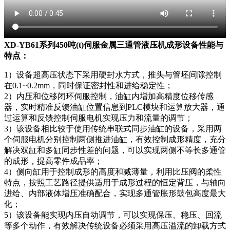
XD-YB61系列450吨(t)伺服金属三通管液压机成形设备性能与
特点：
1）设备超高压状态下采用硬封水方式，推头与管坯间隙控制
在0.1~0.2mm，同时保证密封性和进给稳定性；
2）内压和位移闭环伺服控制，油缸内增加高精度位移传感
器，实时精准反馈油缸位置信息到PLC模块和运算放大器，通
过运算和反馈控制伺服电机实现压力和流量的调节；
3）该设备相比较于使用传统串联式同步油缸的设备，采用两
个伺服电机分别控制两侧推进油缸，有效控制成形精度，充分
解决双缸和多缸同步性差的问题，可以实现两侧不等长多通管
的成形，提高零件成品率；
4）侧向缸用于控制成形的高度和减薄量，利用比压阀的柔性
特点，按照工艺路径提供适用于成形过程的恒定背压，与轴向
进给、内部液体增压准确配合，实现多通管胀形鼓包高度最大
化；
5）该设备能实现内压自动调节，可以实现保压、稳压、回流
等多个动作，有效解决传统设备必须采用高压溢流的卸载方式