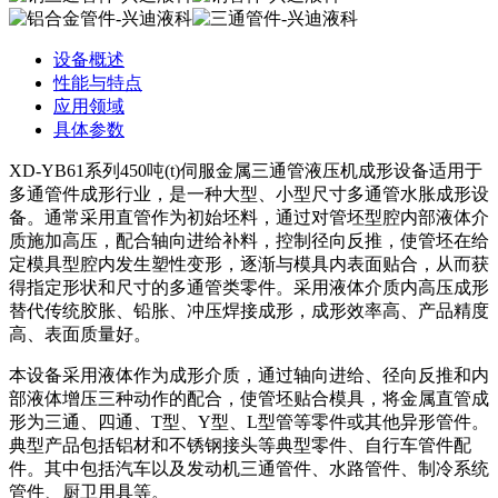
设备概述
性能与特点
应用领域
具体参数
XD-YB61系列450吨(t)伺服金属三通管液压机成形设备适用于
多通管件成形行业，是一种大型、小型尺寸多通管水胀成形设
备。通常采用直管作为初始坯料，通过对管坯型腔内部液体介
质施加高压，配合轴向进给补料，控制径向反推，使管坯在给
定模具型腔内发生塑性变形，逐渐与模具内表面贴合，从而获
得指定形状和尺寸的多通管类零件。采用液体介质内高压成形
替代传统胶胀、铅胀、冲压焊接成形，成形效率高、产品精度
高、表面质量好。
本设备采用液体作为成形介质，通过轴向进给、径向反推和内
部液体增压三种动作的配合，使管坯贴合模具，将金属直管成
形为三通、四通、T型、Y型、L型管等零件或其他异形管件。
典型产品包括铝材和不锈钢接头等典型零件、自行车管件配
件。其中包括汽车以及发动机三通管件、水路管件、制冷系统
管件、厨卫用具等。