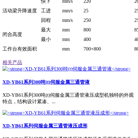
快下
mm/s
220
2
活动梁升降速度
工进
mm/s
25
2
回程
mm/s
250
2
最大
m
m
800
8
闭合高度
最小
m
m
400
4
工作台有效面积
m
m
700×800
8
相关产品
XD-YB61系列300吨(t)伺服金属三通管液
XD-YB61系列300吨(t)伺服金属三通管液压成型机独特的外观
特点，结构设计紧凑、...
XD-YB61系列伺服金属三通管液压成形