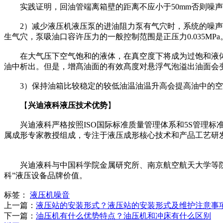
实践证明，回油管端离箱壁的距离不应小于50mm否则噪声
2）减少液压机液压泵的进油阻力泵有气穴时，系统的噪声级
生气穴，泵吸油口容许压力的一般控制范围是正压力0.035M
在大气压下空气饱和的液体，在真空度下将成为过饱和液体，
油中析出。但是，增髙油面的有效髙度对悬浮气泡溢出油面会变
3）保持油箱比较稳定的较低油温油温升高会提高油中的空气
【
兴迪液科液压技术优势
】
兴迪液科严格按照ISO国际标准质量管理体系和5S管理标准
属成形专家教授组成，专注于液压成形核心技术和产品工艺研
兴迪液科与中国科学院金属研究所、南京航空航天大学等院校
科”液压设备品牌价值。
标签：
液压机噪音
上一篇：
液压站的安装形式？液压站的安装形式及维护注意事
下一篇：
油压机有什么优势特点？油压机和冲床有什么区别