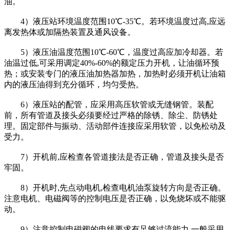
油。
4）液压站环境温度范围10℃-35℃。若环境温度过高,应远
离发热体或加隔热装置及通风设备。
5）液压油温度范围10℃-60℃，温度过高应加冷却器。若
油温过低,可采用调定40%-60%的额定压力开机，让油循环预
热；或安装专门的液压油加热器加热，加热时必须开机让油箱
内的液压油得到充分循环，均匀受热。
6）液压站的配管，应采用高压软管或无缝钢管。装配
前，所有管道及接头必须要经过严格的除锈、除尘、防锈处
理。固定部件与振动、活动部件连接应采用软管，以免松动及
受力。
7）开机前,应检查各管道接法是否正确，管道及接头是否
牢固。
8）开机时,先点动电机,检查电机油泵旋转方向是否正确。
注意电机、电磁阀等的控制电压是否正确，以免烧坏或不能驱
动。
9）注意控制电磁阀的电线要求有足够过流能力,一般采用