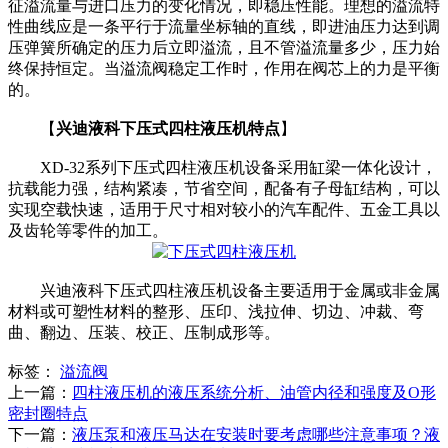
征溢流量与进口压力的变化情况，即稳压性能。理想的溢流特
性曲线应是一条平行于流量坐标轴的直线，即进油压力达到调
压弹簧所确定的压力后立即溢流，且不管溢流量多少，压力始
终保持恒定。当溢流阀稳定工作时，作用在阀芯上的力是平衡
的。
【
兴迪液科下压式四柱液压机特点
】
XD-32系列下压式四柱液压机设备采用缸梁一体化设计，
抗载能力强，结构紧凑，节省空间，配备有子母缸结构，可以
实现空载快速，适用于尺寸相对较小的汽车配件、五金工具以
及齿轮等零件的加工。
兴迪液科下压式四柱液压机设备主要适用于金属或非金属
材料或可塑性材料的整形、压印、浅拉伸、切边、冲裁、弯
曲、翻边、压装、校正、压制成形等。
标签：
溢流阀
上一篇：
四柱液压机的液压系统分析、油管内径和强度及O形
密封圈特点
下一篇：
液压泵和液压马达在安装时要考虑哪些注意事项？液