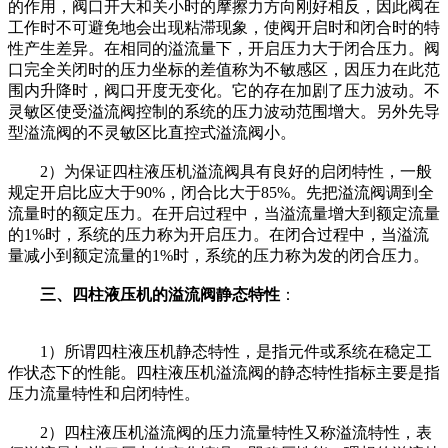
的作用，阀口开大和关小时的摩擦力方向刚好相反，因此阀在
工作时不可避免地会出现粘滞现象，使阀开启时和闭合时的特
性产生差异。在相同的溢流量下，开启压力大于闭合压力。阀
口完全关闭时的压力坐标的差值称为不敏感区，因压力在此范
围内升降时，阀口开度无变化。它的存在加剧了压力波动。不
灵敏区使受溢流阀控制的系统的压力波动范围增大。另外先导
型溢流阀的不灵敏区比直控式溢流阀小。
2）为保证四柱液压机溢流阀具有良好的启闭特性，一般
规定开启比应大于90%，闭合比大于85%。先把溢流阀调到全
流量时的额定压力。在开启过程中，当溢流量增大到额定流量
的1%时，系统的压力称为开启压力。在闭合过程中，当溢流
量减小到额定流量的1%时，系统的压力称为发的闭合压力。
三、四柱液压机的溢流阀静态特性
：
1）所谓四柱液压机静态特性，是指元件或系统在稳定工
作状态下的性能。四柱液压机溢流阀的静态特性指标主要是指
压力流量特性和启闭特性。
2）四柱液压机溢流阀的压力流量特性又称溢流特性，表