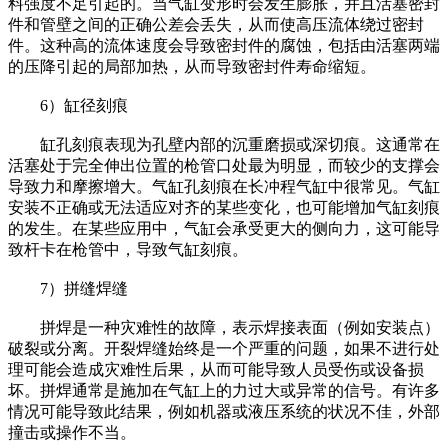
料强度不足引起的。当气缸变形时会发生膨胀，并且活塞密封
件和管壁之间的正确公差会丢失，从而使高压流体绕过密封
件。这种高的流体速度会导致密封件的腐蚀，包括由活塞两端
的压降引起的局部加热，从而导致密封件寿命缩短。
6）缸径刻痕
缸孔刻痕表现为孔壁内部的沉重磨损或深切痕。这通常在
活塞处于完全伸出位置的枪管口处最为明显，而较少的支撑会
导致力和摩擦增大。气缸孔刻痕在长冲程气缸中很常见。气缸
安装不正确或无法适应对齐的某些变化，也可能增加气缸刻痕
的发生。在某些应用中，气缸会承受更大的侧向力，这可能导
致杆卡在枪管中，导致气缸刻痕。
7）拼缝焊缝
拼焊是一种灾难性的故障，表示焊接表面（例如安装点）
破裂或分离。开裂焊缝始终是一个严重的问题，如果不进行处
理可能会造成灾难性后果，从而可能导致人员受伤或设备损
坏。拼焊通常是施加在气缸上的力过大或异常的信号。有许多
情况可能导致此结果，例如机器或液压系统的状况不佳，外部
撞击或操作不当。