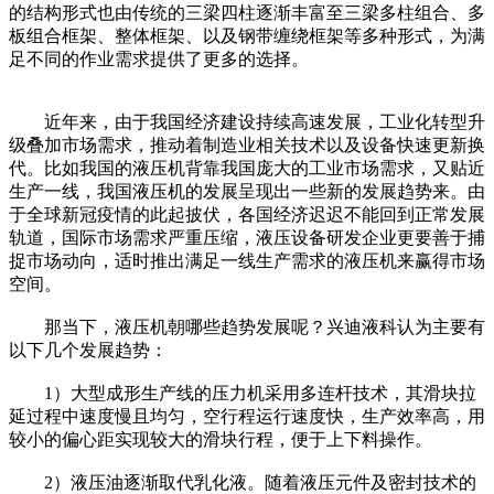
的结构形式也由传统的三梁四柱逐渐丰富至三梁多柱组合、多
板组合框架、整体框架、以及钢带缠绕框架等多种形式，为满
足不同的作业需求提供了更多的选择。
近年来，由于我国经济建设持续高速发展，工业化转型升
级叠加市场需求，推动着制造业相关技术以及设备快速更新换
代。比如我国的液压机背靠我国庞大的工业市场需求，又贴近
生产一线，我国液压机的发展呈现出一些新的发展趋势来。由
于全球新冠疫情的此起披伏，各国经济迟迟不能回到正常发展
轨道，国际市场需求严重压缩，液压设备研发企业更要善于捕
捉市场动向，适时推出满足一线生产需求的液压机来赢得市场
空间。
那当下，液压机朝哪些趋势发展呢？兴迪液科认为主要有
以下几个发展趋势：
1）大型成形生产线的压力机采用多连杆技术，其滑块拉
延过程中速度慢且均匀，空行程运行速度快，生产效率高，用
较小的偏心距实现较大的滑块行程，便于上下料操作。
2）液压油逐渐取代乳化液。随着液压元件及密封技术的