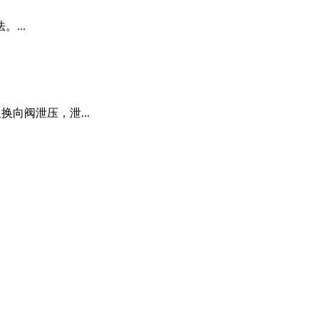
...
向阀泄压，泄...