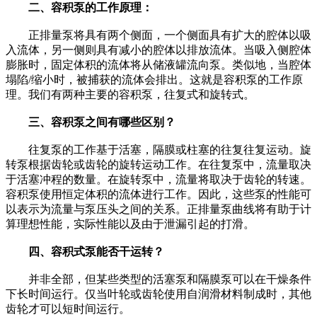
二、容积泵的工作原理：
正排量泵将具有两个侧面，一个侧面具有扩大的腔体以吸
入流体，另一侧则具有减小的腔体以排放流体。当吸入侧腔体
膨胀时，固定体积的流体将从储液罐流向泵。类似地，当腔体
塌陷/缩小时，被捕获的流体会排出。这就是容积泵的工作原
理。我们有两种主要的容积泵，往复式和旋转式。
三、容积泵之间有哪些区别？
往复泵的工作基于活塞，隔膜或柱塞的往复往复运动。旋
转泵根据齿轮或齿轮的旋转运动工作。在往复泵中，流量取决
于活塞冲程的数量。在旋转泵中，流量将取决于齿轮的转速。
容积泵使用恒定体积的流体进行工作。因此，这些泵的性能可
以表示为流量与泵压头之间的关系。正排量泵曲线将有助于计
算理想性能，实际性能以及由于泄漏引起的打滑。
四、容积式泵能否干运转？
并非全部，但某些类型的活塞泵和隔膜泵可以在干燥条件
下长时间运行。仅当叶轮或齿轮使用自润滑材料制成时，其他
齿轮才可以短时间运行。