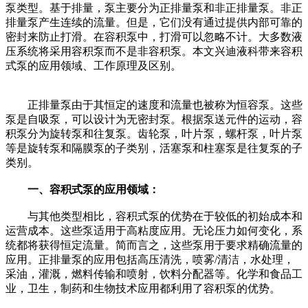
泵类型。基于排量，泵主要分为正排量泵和非正排量泵。非正
排量泵产生连续的流量。但是，它们没有通过提供内部可靠的
密封来防止打滑。在容积泵中，打滑可以忽略不计。大多数液
压系统将采用容积泵而不是非容积泵。本文兴迪液科带来容积
式泵的应用领域、工作原理及区别。
正排量泵由于其恒定的速度和流量也被称为恒容泵。这些
泵是自吸泵，可以设计为无密封泵。根据泵送元件的运动，容
积泵分为旋转泵和往复泵。齿轮泵，叶片泵，螺杆泵，叶片泵
等是旋转泵和隔膜泵的子类别，活塞泵和柱塞泵是往复泵的子
类别。
一、容积式泵的应用领域：
与其他类型相比，容积式泵的优势在于较低的初始成本和
运营成本。这些泵适用于高粘度应用。无论压力如何变化，系
统都将获得恒定流量。简而言之，这些泵用于要求精确流量的
应用。正排量泵的应用包括高压清洗，喷雾/清洁，水处理，
采油，灌溉，燃料传输和喷射，饮料分配器等。化学和食品工
业，卫生，制药和生物技术应用都利用了容积泵的优势。