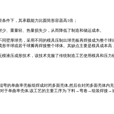
条件下，其承载能力比圆筒形容器高1倍；
少、重量轻、热量损失少，从而降低了制造和储运成本。
同壁厚球壳，采用不同的模具压制出球壳板再焊接成为整个球体
成形半球或若干球瓣再焊接整个球体。其缺点主要是模具成本高
模液压成形技术，该技术克服了传统制造工艺使用模具和压力
的单曲率壳板组焊成封闭多面壳体,然后在封闭多面壳体内充满液
对于单曲率壳体,该工艺的主要工序为:下料→弯卷→组装焊接→液压