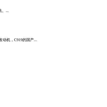
...
机，C919的国产...