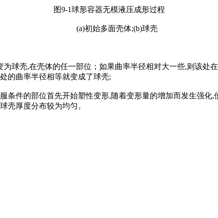
图9-1球形容器无模液压成形过程
(a)初始多面壳体;(b)球壳
球壳,在壳体的任一部位；如果曲率半径相对大一些,则该处在加
各处的曲率半径相等就变成了球壳;
条件的部位首先开始塑性变形,随着变形量的增加而发生强化,
的球壳厚度分布较为均匀。